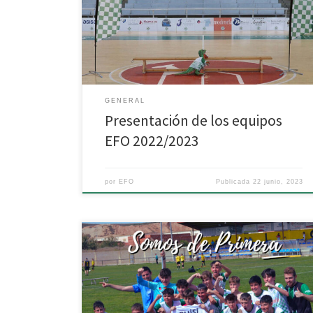
presentación de los equipos de la temporada
2022/2023. Como viene siendo habitual, nuestros
chicos y chicas desfilaron ante la atenta mirada de los
familiares y amigos que acudieron al evento. […]
GENERAL
Presentación de los equipos
EFO 2022/2023
por
EFO
Publicada
22 junio, 2023
¡Ascenso a Primera Infantil conseguido! La excelente
temporada del Infantil Modimela/Iniber «E» culminó
con el tan ansiado ascenso. Tras el empate
conseguido el pasado sábado, la EFO certifica
matemáticamente su ascenso a Primera Infantil. El