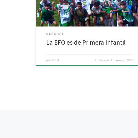
equipo verdiblanco empezó por detrás en el
marcador, pero finalmente supo sobreponerse y
conseguir el […]
GENERAL
La EFO es de Primera Infantil
por
EFO
Publicada
11 mayo, 2023
Navegación de entradas