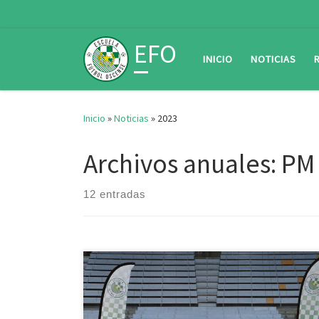
Saltar al contenido
EFO
INICIO
NOTICIAS
Inicio
»
Noticias
»
2023
Archivos anuales:
PM
12 entradas
El pasado domingo 18 de junio nos reunimos de
nuevo en el Palacio de los Deportes de Huesca para la