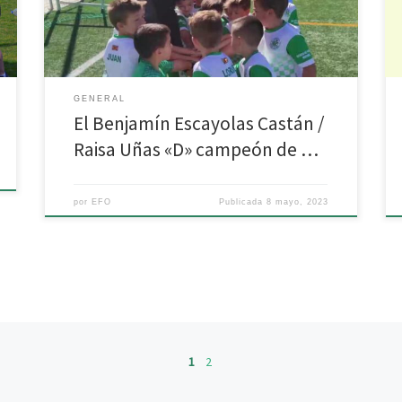
pequeños. ¡Enhorabuena, campeones! ?? ?
GENERAL
El Benjamín Escayolas Castán /
Raisa Uñas «D» campeón de …
por
EFO
Publicada
8 mayo, 2023
1
2