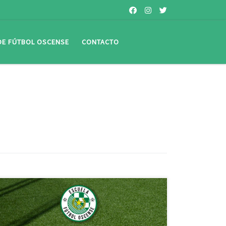
 DE FÚTBOL OSCENSE
CONTACTO
¿Te gustaría jugar en la Escuela de Fútbol Oscense? Si
tienes entre 3 y 15 años (nacidos entre 2019 y 2008),