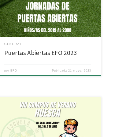
tan solo tienes que apuntarte y venir a probar sin
ningún compromiso. Rellena el siguiente formulario y
nos pondremos en contacto para que vengas a jugar
con nosotros a […]
GENERAL
Puertas Abiertas EFO 2023
por
EFO
Publicada
21 mayo, 2023
Ya está abierto el plazo de inscripción para el
«Campus de Verano EFO 2023». En la página de
inscripción tenéis todos los pasos a seguir para
formalizar la inscripción. A continuación, os dejamos
información general sobre el campus. Para cualquier