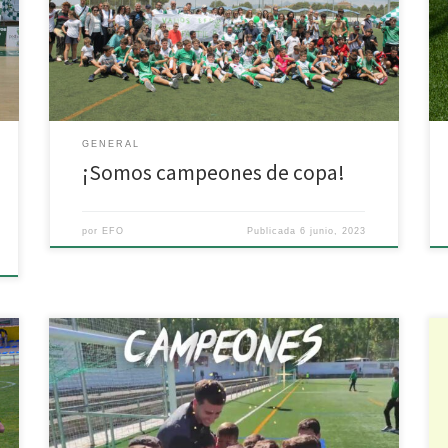
culmina una excelente temporada con broche de oro,
proclamándose campeón de copa. ¡Enhorabuena
campeones! ? ¡AÚPA EFO! ??
GENERAL
¡Somos campeones de copa!
por
EFO
Publicada
6 junio, 2023
A falta de dos jornadas, la Escuela de Fútbol Oscense
Benjamín «D» se proclamó matemáticamente
campeón de liga. Felicitamos a jugadores, cuerpo
técnico y familiares por la excelente temporada de los