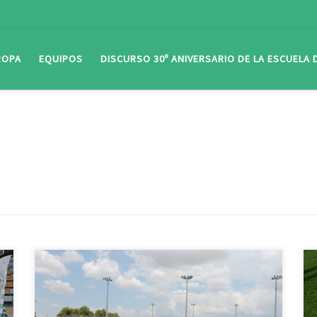
ROPA
EQUIPOS
DISCURSO 30º ANIVERSARIO DE LA ESCUELA
El Infantil Restaurante Antillón / Terneros Usón «B»