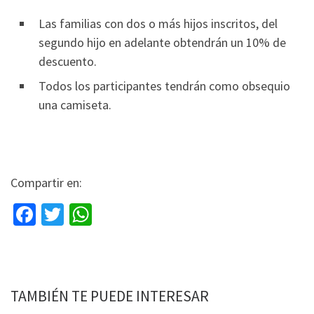
Las familias con dos o más hijos inscritos, del
segundo hijo en adelante obtendrán un 10% de
descuento.
Todos los participantes tendrán como obsequio
una camiseta.
Compartir en:
Fa
T
W
ce
wi
h
b
tt
at
o
er
sA
TAMBIÉN TE PUEDE INTERESAR
o
p