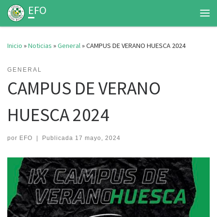
EFO
Saltar al contenido
Me
Inicio
»
Noticias
»
General
»
CAMPUS DE VERANO HUESCA 2024
GENERAL
CAMPUS DE VERANO
HUESCA 2024
por
EFO
|
Publicada
17 mayo, 2024