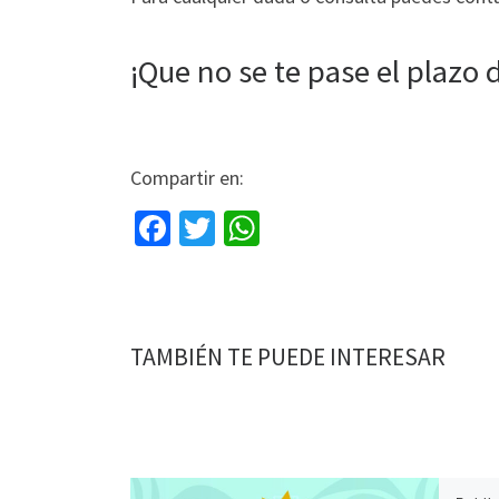
¡Que no se te pase el plazo 
Compartir en:
Fa
T
W
ce
wi
h
b
tt
at
o
er
sA
TAMBIÉN TE PUEDE INTERESAR
o
p
k
p