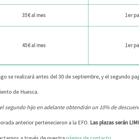
35€ al mes
1er p
45€ al mes
1er p
o se realizará antes del 30 de septiembre, y el segundo pago
iento de Huesca.
, del segundo hijo en adelante obtendrán un 10% de descuen
orada anterior pertenecieron a la EFO.
Las plazas serán LIM
actarnos a través de nuestra
página de contacto
.