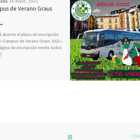
cada
16 mayo, 2021
us de Verano Graus
1
á abierto el plazo de inscripción
l «Campus de Verano Graus 2021».
página de inscripción tenéis todos
]
VOLVER A LA LISTA DE 
COM