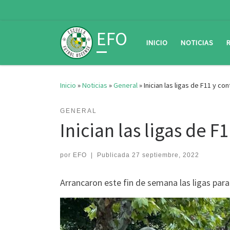
Saltar al contenido
EFO
INICIO
NOTICIAS
Inicio
»
Noticias
»
General
»
Inician las ligas de F11 y c
GENERAL
Inician las ligas de 
por
EFO
|
Publicada
27 septiembre, 2022
Arrancaron este fin de semana las ligas para 